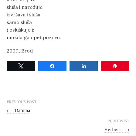
sluša i naređuje,
izvršava i sluša,
samo sluša
( osluškuje ):
možda ga opet pozovu.
2007., Brod
Tweet
Share
Share
Pin
PREVIOUS POST
←
Danima
NEXT POST
Herbert
→