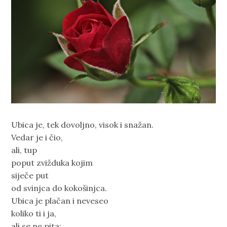
Ubica je, tek dovoljno, visok i snažan.
Vedar je i čio,
ali, tup
poput zvižduka kojim
siječe put
od svinjca do kokošinjca.
Ubica je plačan i neveseo
koliko ti i ja,
ali se ne pita: