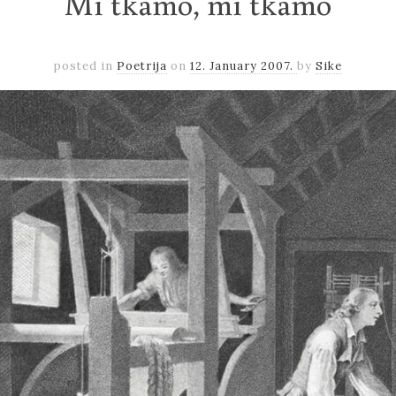
Mi tkamo, mi tkamo
posted in
Poetrija
on
12. January 2007.
by
Sike