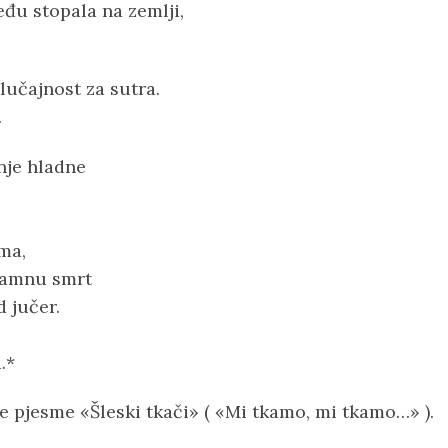
eđu stopala na zemlji,
učajnost za sutra.
.
nje hladne
ma,
mamnu smrt
d jučer.
.*
e pjesme «Šleski tkači» ( «Mi tkamo, mi tkamo…» ).