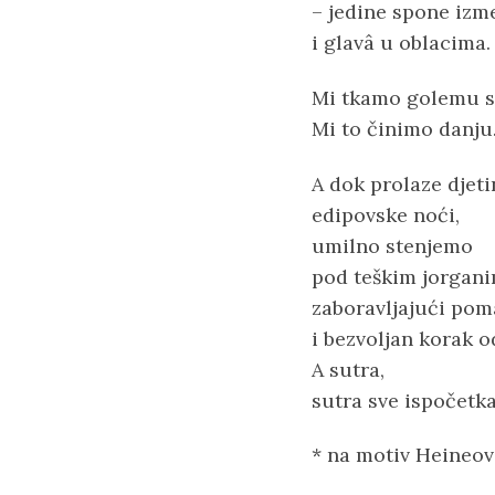
– jedine spone izm
i glavâ u oblacima.
Mi tkamo golemu sl
Mi to činimo danju
A dok prolaze djeti
edipovske noći,
umilno stenjemo
pod teškim jorgani
zaboravljajući po
i bezvoljan korak o
A sutra,
sutra sve ispočetka
* na motiv Heineov