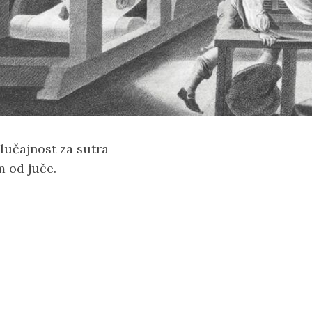
učajnost za sutra
 od juče.