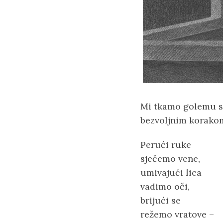
Mi tkamo golemu sl
bezvoljnim korakom
Perući ruke
sječemo vene,
umivajući lica
vadimo oči,
brijući se
režemo vratove –